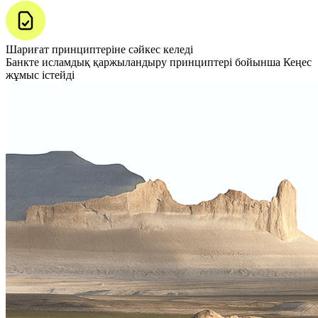
Шариғат принциптеріне сәйкес келеді
Банкте исламдық қаржыландыру принциптері бойынша Кеңес
жұмыс істейді