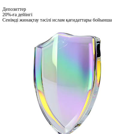
Депозиттер
Толығырақ
20%-ға дейінгі
Сенімді жинақтау тәсілі
ислам қағидаттары бойынша