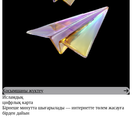
Қосымшаны жүктеу
Исламдық
цифрлық карта
Бірнеше минутта шығарылады —
интернетте төлем жасауға
бірден дайын