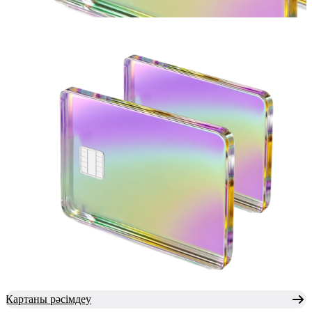
Картаны рәсімдеу