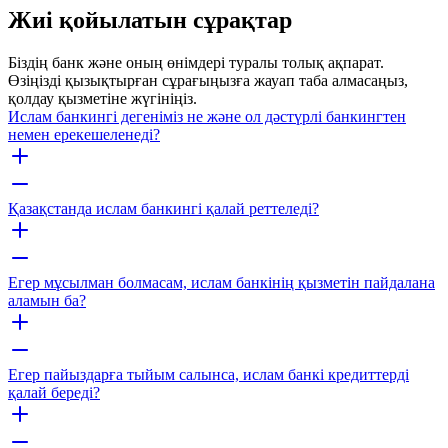
Жиі қойылатын сұрақтар
Біздің банк және оның өнімдері туралы толық ақпарат.
Өзіңізді қызықтырған сұрағыңызға жауап таба алмасаңыз,
қолдау қызметіне жүгініңіз.
Ислам банкингі дегеніміз не және ол дәстүрлі банкингтен
немен ерекешеленеді?
Қазақстанда ислам банкингі қалай реттеледі?
Егер мұсылман болмасам, ислам банкінің қызметін пайдалана
аламын ба?
Егер пайыздарға тыйым салынса, ислам банкі кредиттерді
қалай береді?