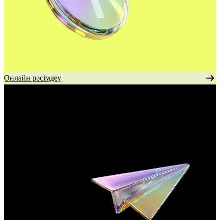
Онлайн рәсімдеу
Комиссиясыз аударымдар
Қазақстандағы кез келген банктерге аударымдар.
Қосымша
комиссиясыз