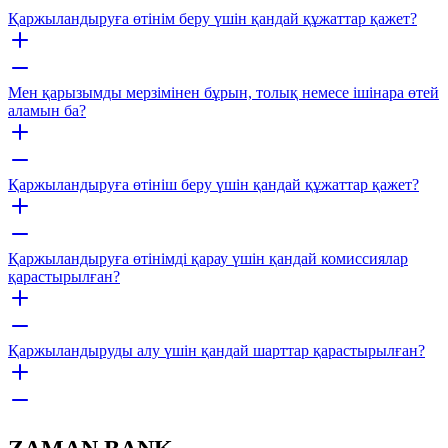
Қаржыландыруға өтінім беру үшін қандай құжаттар қажет?
Мен қарызымды мерзімінен бұрын, толық немесе ішінара өтей
аламын ба?
Қаржыландыруға өтініш беру үшін қандай құжаттар қажет?
Қаржыландыруға өтінімді қарау үшін қандай комиссиялар
қарастырылған?
Қаржыландыруды алу үшін қандай шарттар қарастырылған?