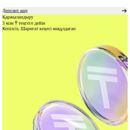
Депозит ашу
Қаржыландыру
3 млн ₸ теңгеге дейін
Кепілсіз, Шариғат кеңесі
мақұлдаған