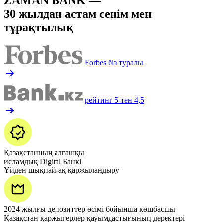
ZAMAN BANK —
30 жылдан астам сенім мен
тұрақтылық
Forbes біз туралы
рейтинг 5-тен 4,5
Қазақстанның алғашқы
исламдық Digital Банкі
Үйден шықпай-ақ қаржыландыру
2024 жылғы депозиттер өсімі бойынша көшбасшы
Қазақстан қаржыгерлер қауымдастығының деректері