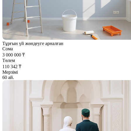
Тұрғын үй жөндеуге арналған
Сома
3 000 000 ₸
Төлем
110 342 ₸
Мерзімі
60 ай.