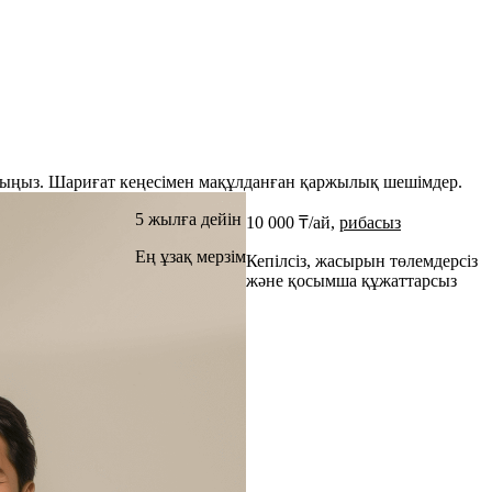
рыңыз. Шариғат кеңесімен мақұлданған қаржылық шешімдер.
5 жылға дейін
10 000 ₸/ай,
рибасыз
Ең ұзақ мерзім
Кепілсіз, жасырын төлемдерсіз
және қосымша құжаттарсыз