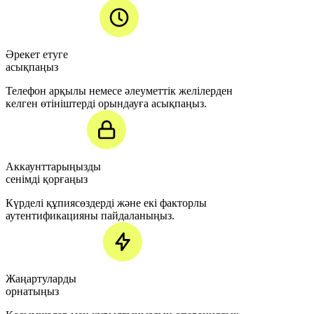
Әрекет етуге
асықпаңыз
Телефон арқылы немесе әлеуметтік желілерден
келген өтініштерді орындауға асықпаңыз.
Аккаунттарыңызды
сенімді қорғаңыз
Күрделі құпиясөздерді және екі факторлы
аутентификацияны пайдаланыңыз.
Жаңартуларды
орнатыңыз