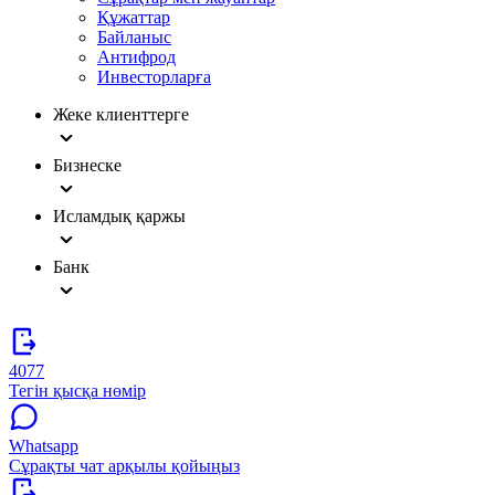
Құжаттар
Байланыс
Антифрод
Инвесторларға
Жеке клиенттерге
Бизнеске
Исламдық қаржы
Банк
4077
Тегін қысқа нөмір
Whatsapp
Сұрақты чат арқылы қойыңыз