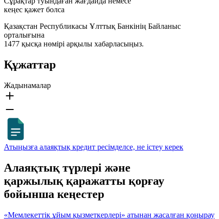
Сұрақтар туындаған жағдайда немесе
кеңес қажет болса
Қазақстан Республикасы Ұлттық Банкінің Байланыс
орталығына
1477 қысқа нөмірі арқылы хабарласыңыз.
Құжаттар
Жадынамалар
Атыңызға алаяқтық кредит ресімделсе, не істеу керек
Алаяқтық түрлері және
қаржылық қаражатты қорғау
бойынша кеңестер
«Мемлекеттік ұйым қызметкерлері» атынан жасалған қоңырау