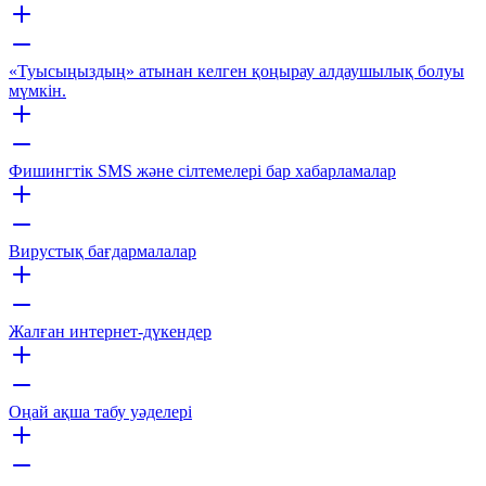
«Туысыңыздың» атынан келген қоңырау алдаушылық болуы
мүмкін.
Фишингтік SMS және сілтемелері бар хабарламалар
Вирустық бағдармалалар
Жалған интернет-дүкендер
Оңай ақша табу уәделері