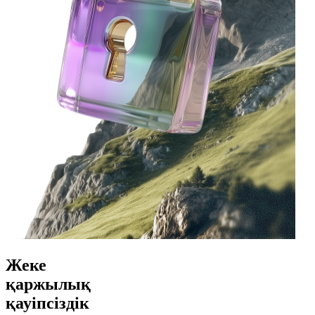
Жеке
қаржылық
қауіпсіздік