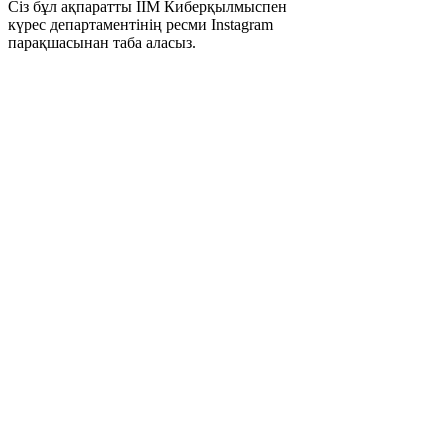
Сіз бұл ақпаратты ІІМ Киберқылмыспен
күрес департаментінің ресми Instagram
парақшасынан таба аласыз.