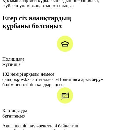
Қосымшалар мен құрылғыңыздың операциялық
жүйесін үнемі жаңартып отырыңыз.
Егер сіз алаяқтардың
құрбаны болсаңыз
Полицияға
жүгініңіз
102 нөмірі арқылы немесе
qamqor.gov.kz сайтындағы «Полицияға арыз беру»
бөлімінен өтініш қалдырыңыз.
Картаңызды
бұғаттаңыз
Ақша шешіп алу әрекеттері байқалған