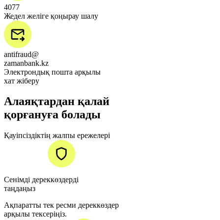
4077
Жедел желіге қоңырау шалу
antifraud@
zamanbank.kz
Электрондық пошта арқылы
хат жіберу
Алаяқтардан қалай
қорғануға болады
Қауіпсіздіктің жалпы ережелері
Сенімді дереккөздерді
таңдаңыз
Ақпаратты тек ресми дереккөздер
арқылы тексеріңіз.