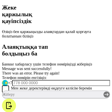
Жеке
қаржылық
қауіпсіздік
Өзіңіз бен қаржыңызды алаяқтардан қалай қорғауға
болатынын біліңіз
Алаяқтыққа тап
болдыңыз ба
Банкке хабарласу үшін телефон нөміріңізді жіберіңіз
Message was sent successfully!
There was an error. Please try again!
Телефон нөмірін енгізіңіз:
+7
Мен жеке деректерімді өңдеуге келісім беремін
Жіберу