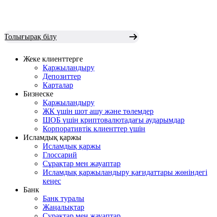
Толығырақ білу
Жеке клиенттерге
Қаржыландыру
Депозиттер
Карталар
Бизнеске
Қаржыландыру
ЖК үшін шот ашу және төлемдер
ШОБ үшін криптовалютадағы аударымдар
Корпоративтік клиенттер үшін
Исламдық қаржы
Исламдық қаржы
Глоссарий
Сұрақтар мен жауаптар
Исламдық қаржыландыру қағидаттары жөніндегі
кеңес
Банк
Банк туралы
Жаңалықтар
Сұрақтар мен жауаптар