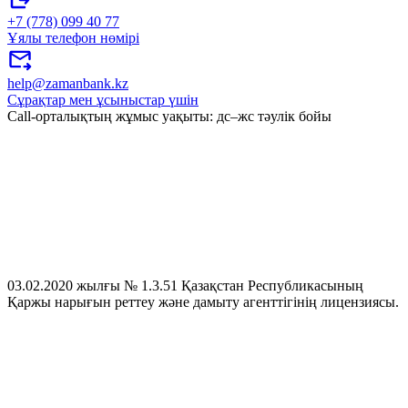
+7 (778) 099 40 77
Ұялы телефон нөмірі
help@zamanbank.kz
Сұрақтар мен ұсыныстар үшін
Call-орталықтың жұмыс уақыты: дс–жс тәулік бойы
03.02.2020 жылғы № 1.3.51 Қазақстан Республикасының
Қаржы нарығын реттеу және дамыту агенттігінің лицензиясы.