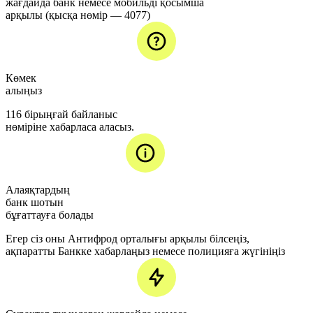
жағдайда банк немесе мобильді қосымша
арқылы (қысқа нөмір — 4077)
Көмек
алыңыз
116 бірыңғай байланыс
нөміріне хабарласа аласыз.
Алаяқтардың
банк шотын
бұғаттауға болады
Егер сіз оны Антифрод орталығы арқылы білсеңіз,
ақпаратты Банкке хабарлаңыз немесе полицияға жүгініңіз