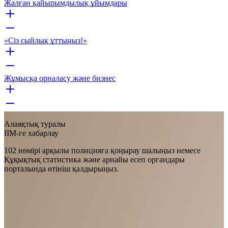
Жалған қайырымдылық ұйымдары
«Сіз сыйлық ұттыңыз!»
Жұмысқа орналасу және бизнес
Алаяқтық туралы
ІІМ-ге хабарлау
102 нөмірі арқылы полицияға қоңырау шалыңыз немесе
Құқықтық статистика және арнайы есеп органдары
порталында өтініш қалдырыңыз.