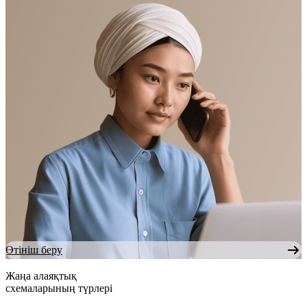
Өтініш беру
Жаңа алаяқтық
схемаларының түрлері