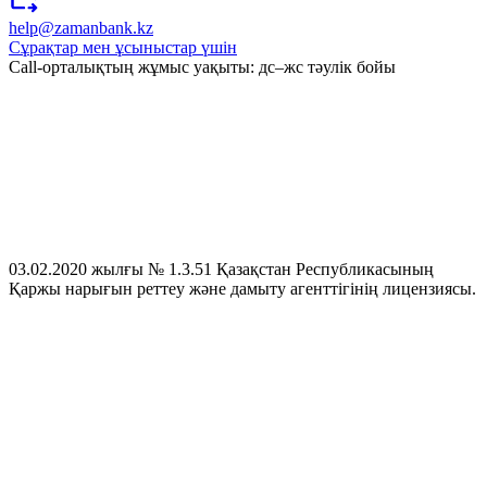
help@zamanbank.kz
Сұрақтар мен ұсыныстар үшін
Call-орталықтың жұмыс уақыты: дс–жс тәулік бойы
03.02.2020 жылғы № 1.3.51 Қазақстан Республикасының
Қаржы нарығын реттеу және дамыту агенттігінің лицензиясы.