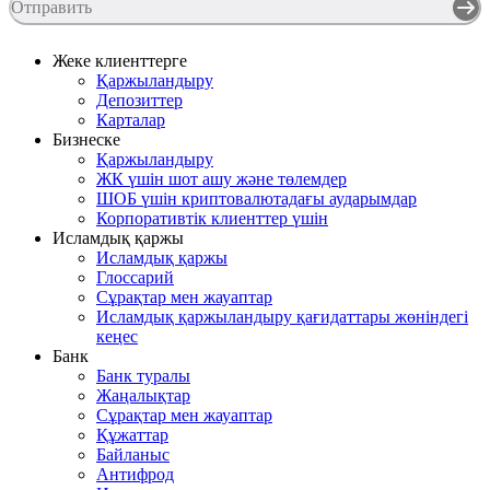
Отправить
Жеке клиенттерге
Қаржыландыру
Депозиттер
Карталар
Бизнеске
Қаржыландыру
ЖК үшін шот ашу және төлемдер
ШОБ үшін криптовалютадағы аударымдар
Корпоративтік клиенттер үшін
Исламдық қаржы
Исламдық қаржы
Глоссарий
Сұрақтар мен жауаптар
Исламдық қаржыландыру қағидаттары жөніндегі
кеңес
Банк
Банк туралы
Жаңалықтар
Сұрақтар мен жауаптар
Құжаттар
Байланыс
Антифрод