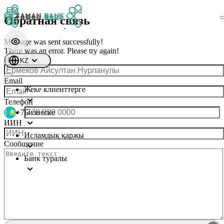
Обратная связь
Message was sent successfully!
There was an error. Please try again!
Имя
KZ
Email
Жеке клиенттерге
Телефон
+7
Бизнеске
ИИН
Исламдық қаржы
Сообщение
Банк туралы