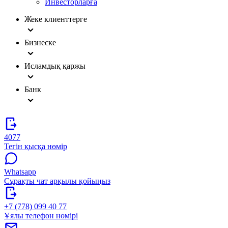
Инвесторларға
Жеке клиенттерге
Бизнеске
Исламдық қаржы
Банк
4077
Тегін қысқа нөмір
Whatsapp
Сұрақты чат арқылы қойыңыз
+7 (778) 099 40 77
Ұялы телефон нөмірі