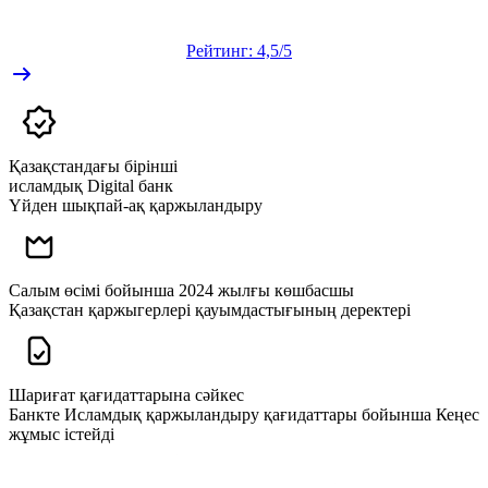
Рейтинг: 4,5/5
Қазақстандағы бірінші
исламдық Digital банк
Үйден шықпай-ақ қаржыландыру
Салым өсімі бойынша 2024 жылғы көшбасшы
Қазақстан қаржыгерлері қауымдастығының деректері
Шариғат қағидаттарына сәйкес
Банкте Исламдық қаржыландыру қағидаттары бойынша Кеңес
жұмыс істейді