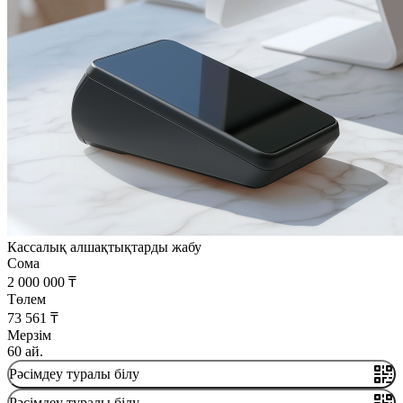
Кассалық алшақтықтарды жабу
Сома
2 000 000 ₸
Төлем
73 561 ₸
Мерзім
60 ай.
Рәсімдеу туралы білу
Рәсімдеу туралы білу