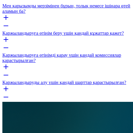
Мен қарызымды мерзімінен бұрын, толық немесе ішінара өтей
аламын ба?
Қаржыландыруға өтінім беру үшін қандай құжаттар қажет?
Қаржыландыруға өтінімді қарау үшін қандай комиссиялар
қарастырылған?
Қаржыландыруды алу үшін қандай шарттар қарастырылған?