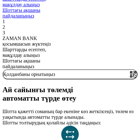
мақұлдау алыңыз
Шоттағы ақшаны
пайдаланыңыз
1
2
3
ZAMAN BANK
қосымшасын жүктеңіз
Шарттарды есептеп,
мақұлдау алыңыз
Шоттағы ақшаны
пайдаланыңыз
Қолданбаны орнатыңыз
Ай сайынғы төлемді
автоматты түрде өтеу
Шотта қажетті соманың бар екеніне көз жеткізсеңіз, төлем өз
уақытында автоматты түрде алынады.
Шотты толтырудың қолайлы әдісін таңдаңыз: