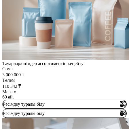
Тауарлар/өнімдер ассортиментін кеңейту
Сома
3 000 000 ₸
Төлем
110 342 ₸
Мерзім
60 ай.
Рәсімдеу туралы білу
Рәсімдеу туралы білу