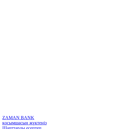
ZAMAN BANK
қосымшасын жүктеңіз
Шарттарды есептеп,