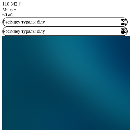
110 342 ₸
Мерзім
60 ай.
Рәсімдеу туралы білу
Рәсімдеу туралы білу