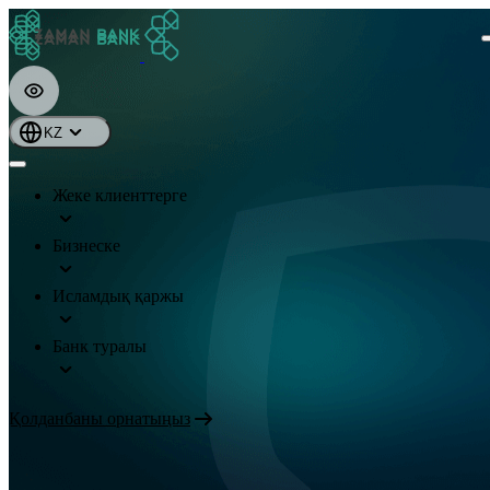
KZ
Жеке клиенттерге
Бизнеске
Исламдық қаржы
Банк туралы
Қолданбаны орнатыңыз