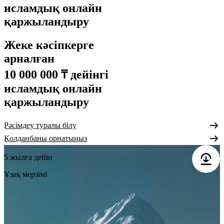
исламдық онлайн
қаржыландыру
Жеке кәсіпкерге
арналған
10 000 000 ₸ дейінгі
исламдық онлайн
қаржыландыру
Рәсімдеу туралы білу
Қолданбаны орнатыңыз
5 жылға дейін
Ұзақ мерзімі