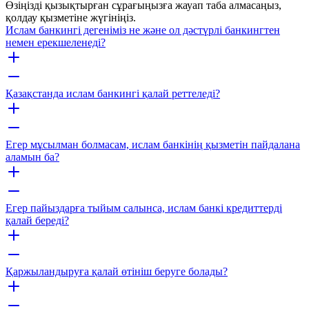
Өзіңізді қызықтырған сұрағыңызға жауап таба алмасаңыз,
қолдау қызметіне жүгініңіз.
Ислам банкингі дегеніміз не және ол дәстүрлі банкингтен
немен ерекшеленеді?
Қазақстанда ислам банкингі қалай реттеледі?
Егер мұсылман болмасам, ислам банкінің қызметін пайдалана
аламын ба?
Егер пайыздарға тыйым салынса, ислам банкі кредиттерді
қалай береді?
Қаржыландыруға қалай өтініш беруге болады?