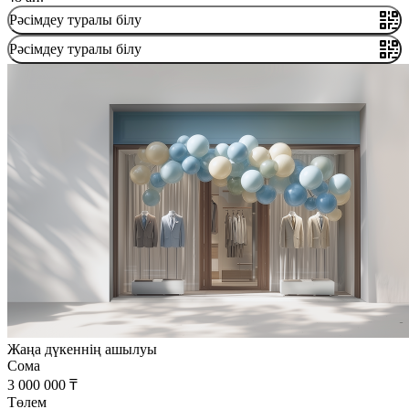
Рәсімдеу туралы білу
Рәсімдеу туралы білу
Жаңа дүкеннің ашылуы
Сома
3 000 000 ₸
Төлем