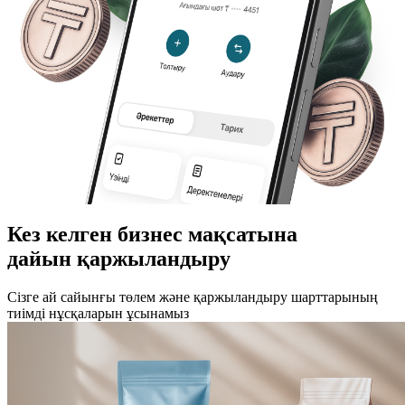
Рәсімдеу туралы білу
Кез келген бизнес мақсатына
дайын қаржыландыру
Сізге ай сайынғы төлем және қаржыландыру шарттарының
тиімді нұсқаларын ұсынамыз