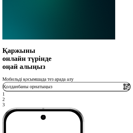
Қаржыны
онлайн түрінде
оңай алыңыз
Мобильді қосымшада тез арада алу
Қолданбаны орнатыңыз
1
2
3