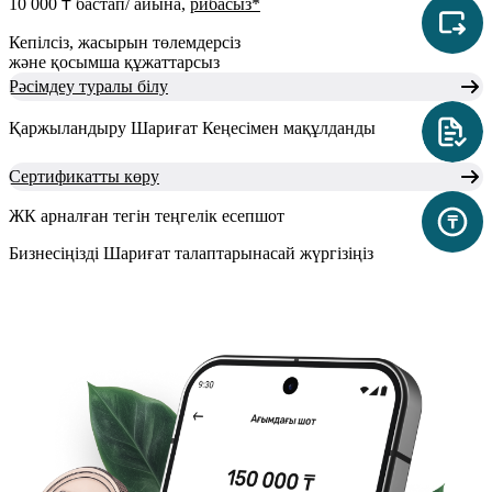
10 000 ₸ бастап/ айына,
рибасыз*
Кепілсіз, жасырын төлемдерсіз
және қосымша құжаттарсыз
Рәсімдеу туралы білу
Қаржыландыру Шариғат Кеңесімен мақұлданды
Сертификатты көру
ЖК арналған тегін
теңгелік есепшот
Бизнесіңізді Шариғат талаптарына
сай жүргізіңіз