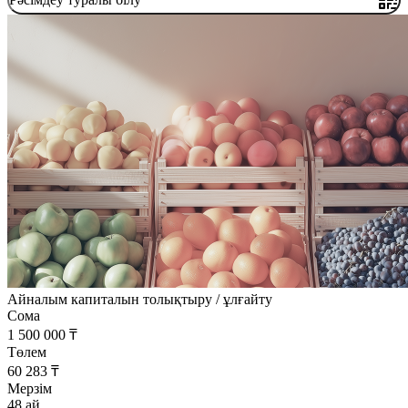
Айналым капиталын толықтыру / ұлғайту
Сома
1 500 000 ₸
Төлем
60 283 ₸
Мерзім
48 ай.