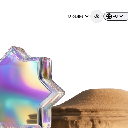
О банке
RU