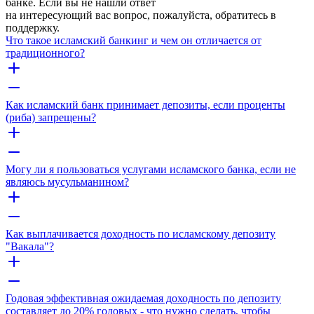
банке. Если вы не нашли ответ
на интересующий вас вопрос, пожалуйста, обратитесь в
поддержку.
Что такое исламский банкинг и чем он отличается от
традиционного?
Как исламский банк принимает депозиты, если проценты
(риба) запрещены?
Могу ли я пользоваться услугами исламского банка, если не
являюсь мусульманином?
Как выплачивается доходность по исламскому депозиту
"Вакала"?
Годовая эффективная ожидаемая доходность по депозиту
составляет до 20% годовых - что нужно сделать, чтобы