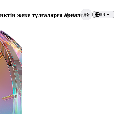
нктің жеке тұлғаларға арналған
About
EN