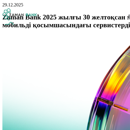
29.12.2025
Zaman Bank 2025 жылғы 30 желтоқсан м
F
мобильді қосымшасындағы сервистерд