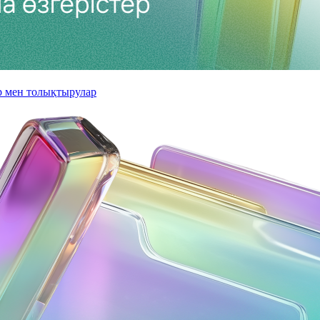
ер мен толықтырулар