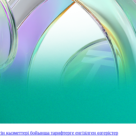
ін қызметтері бойынша тарифтерге енгізілген өзгерістер