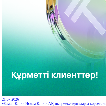
21.07.2026
«Заман-Банк» Ислам Банкі» АҚ-ның жеке тұлғаларға көрсетілет