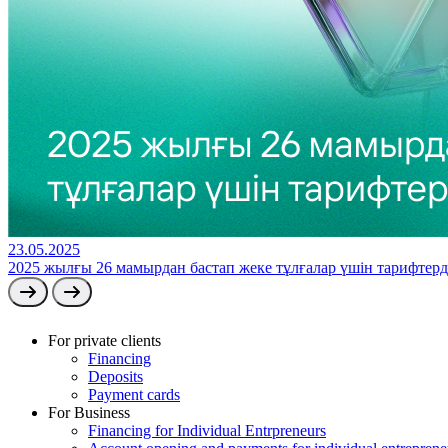
23.05.2025
2025 жылғы 26 мамырдан бастап жеке тұлғалар үшін тарифтерді
For private clients
Financing
Deposits
Payment cards
For Business
Financing for Individual Entrpreneurs