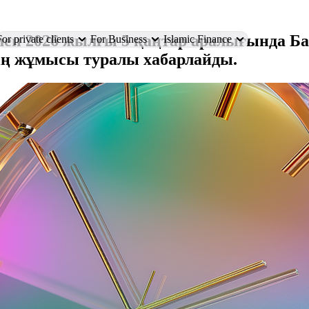
ен 2026 жылғы 5 қаңтар аралығында Ба
or private clients
For Business
Islamic Finance
ің жұмысы туралы хабарлайды.