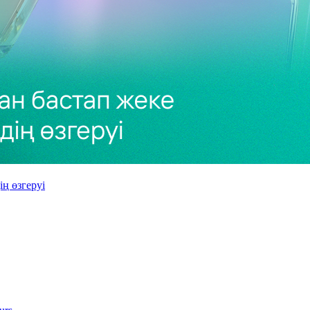
ң өзгеруі