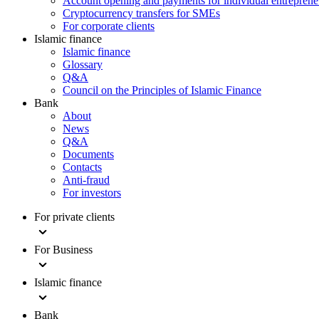
Account opening and payments for individual entreprene
Cryptocurrency transfers for SMEs
For corporate clients
Islamic finance
Islamic finance
Glossary
Q&A
Council on the Principles of Islamic Finance
Bank
About
News
Q&A
Documents
Contacts
Anti-fraud
For investors
For private clients
For Business
Islamic finance
Bank