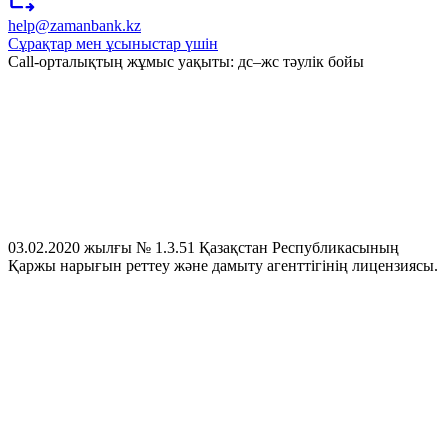
help@zamanbank.kz
Сұрақтар мен ұсыныстар үшін
Call-орталықтың жұмыс уақыты: дс–жс тәулік бойы
03.02.2020 жылғы № 1.3.51 Қазақстан Республикасының
Қаржы нарығын реттеу және дамыту агенттігінің лицензиясы.