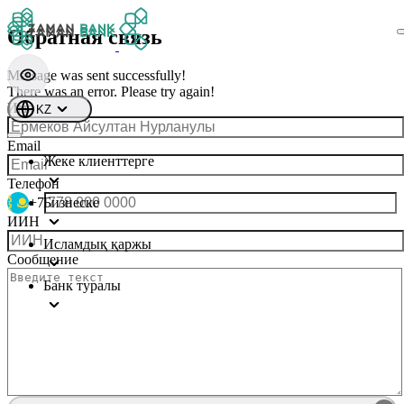
Обратная связь
Message was sent successfully!
There was an error. Please try again!
Имя
KZ
Email
Жеке клиенттерге
Телефон
+7
Бизнеске
ИИН
Исламдық қаржы
Сообщение
Банк туралы