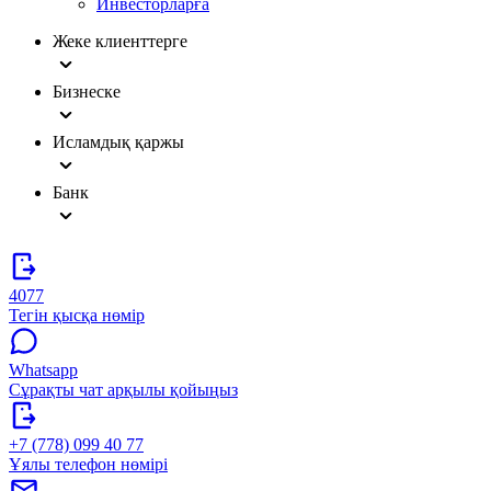
Инвесторларға
Жеке клиенттерге
Бизнеске
Исламдық қаржы
Банк
4077
Тегін қысқа нөмір
Whatsapp
Сұрақты чат арқылы қойыңыз
+7 (778) 099 40 77
Ұялы телефон нөмірі