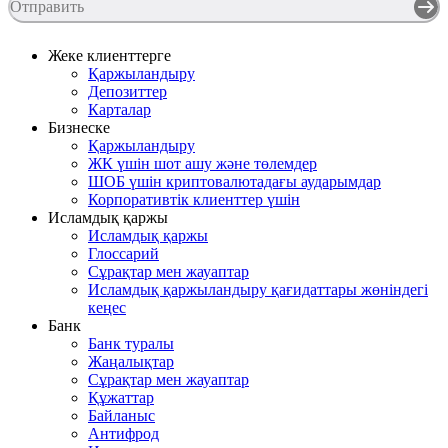
Отправить
Жеке клиенттерге
Қаржыландыру
Депозиттер
Карталар
Бизнеске
Қаржыландыру
ЖК үшін шот ашу және төлемдер
ШОБ үшін криптовалютадағы аударымдар
Корпоративтік клиенттер үшін
Исламдық қаржы
Исламдық қаржы
Глоссарий
Сұрақтар мен жауаптар
Исламдық қаржыландыру қағидаттары жөніндегі
кеңес
Банк
Банк туралы
Жаңалықтар
Сұрақтар мен жауаптар
Құжаттар
Байланыс
Антифрод