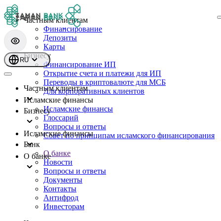
Частным клиентам
Финансирование
Депозиты
Карты
Бизнесу
RU
Финансирование ИП
Открытие счета и платежи для ИП
Переводы в криптовалюте для МСБ
Частным клиентам
Для корпоративных клиентов
Исламские финансы
Исламские финансы
Бизнесу
Глоссарий
Вопросы и ответы
Исламские финансы
Совет по принципам исламского финансирования
Банк
О банке
О банке
Новости
Вопросы и ответы
Документы
Контакты
Антифрод
Инвесторам