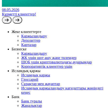
08.05.2026
Құрметті клиенттер!
Жеке клиенттерге
Қаржыландыру
Депозиттер
Карталар
Бизнеске
Қаржыландыру
ЖК үшін шот ашу және төлемдер
ШОБ үшін криптовалютадағы аударымдар
Корпоративтік клиенттер үшін
Исламдық қаржы
Исламдық қаржы
Глоссарий
Сұрақтар мен жауаптар
Исламдық қаржыландыру қағидаттары жөніндегі
кеңес
Банк
Банк туралы
Жаңалықтар