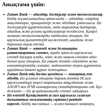
Анықтама үшін:
Zaman Bank — адамдар, дәстүрлер және технологиялар
.
Біздің жұмысымыздың ортасында — адамдар: олардың
мақсаттары, принциптері және әділдікке ұмтылысы. Біз
дәстүрлерді құрметтейміз, онда моральдық бағдарлар,
адалдық және рухани құндылықтар негізделген. Қазіргі
заманғы технологияларды пайдалана отырып, біз
қаржылық қызметтерді қолжетімді, ыңғайлы және
барынша ашық етеміз.
Zaman Bank — өткен
ді
және
болашақты
ұштастыратын синтез,
мұнда әркім өз қаржысын
сенімді басқара алады, өзіне және наным-сеніміне адал
болып қала отырып. Біз уақыт тілінде сөйлейтін және
клиенттеріміздің сеніміне, мәдениетіне терең құрметпен
қарайтын банкті құрып жатырмыз.
Zaman Bank-тің басты қағидасы — ашықтық пен
әділдік.
Біз ұсынып отырған барлық өнімдер Ислам
қаржыландыру кеңесі тарапынан мақұлданған және
AAOIFI мен IFSB халықаралық стандарттарына сай. Бұл
дегеніміз — біз әр қадамымызда сенімге лайықпыз.
Біз өзімізді Қазақстанда ислам қаржысы саласын
дамытатын мемлекеттің серіктесі ретінде
көреміз.
Біздің миссиямыз — ислам банкингі заманауи,