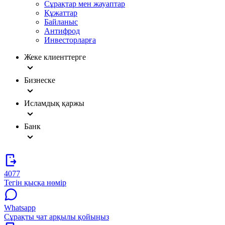
Сұрақтар мен жауаптар
Құжаттар
Байланыс
Антифрод
Инвесторларға
Жеке клиенттерге
Бизнеске
Исламдық қаржы
Банк
4077
Тегін қысқа нөмір
Whatsapp
Сұрақты чат арқылы қойыңыз