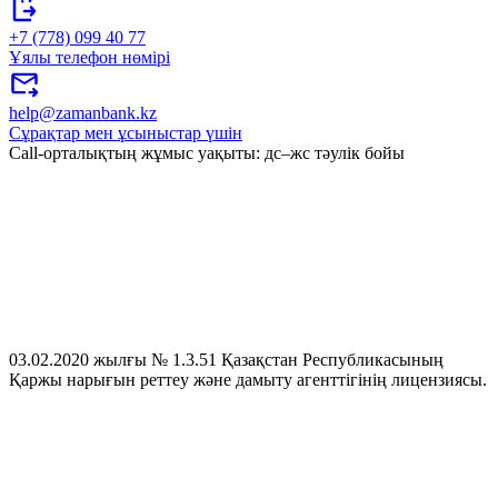
+7 (778) 099 40 77
Ұялы телефон нөмірі
help@zamanbank.kz
Сұрақтар мен ұсыныстар үшін
Call-орталықтың жұмыс уақыты: дс–жс тәулік бойы
03.02.2020 жылғы № 1.3.51 Қазақстан Республикасының
Қаржы нарығын реттеу және дамыту агенттігінің лицензиясы.