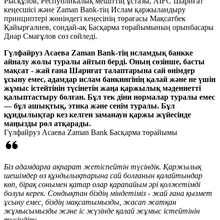
Рысқұлов, Республикалық мешіттің ұстазы, AIFC Шариғат
кеңесшісі және Zaman Bank-тің Ислам қаржыландыру
принциптері жөніндегі кеңесінің төрағасы Мақсатбек
Қайырғалиев, сондай-ақ Басқарма төрайымының орынбасары
Диар Смағұлов сөз сөйледі.
Гүлфайруз Асаева Zaman Bank-тің исламдық банкке
айналу жолы туралы айтып берді. Оның сөзінше, басты
мақсат - жай ғана Шариғат талаптарына сай өнімдер
ұсыну емес, адамдар ислам банкингінің қалай және не үшін
жұмыс істейтінін түсінетін жаңа қаржылық мәдениетті
қалыптастыру болған. Бұл тек діни нормалар туралы емес
— бұл ашықтық, этика және сенім туралы. Бұл
құндылықтар кез келген заманауи қаржы жүйесінде
маңызды рөл атқарады.
Гүлфайруз Асаева
Zaman Bank Басқарма төрайымы
Біз адамдарға ақпарат жетіспейтін түсіндік. Қаржылық
шешімдер өз құндылықтарына сай болғанын қалайтындар
көп, бірақ сонымен қатар олар қарапайым әрі қолжетімді
болуы керек. Сондықтан біздің міндетіміз - жай ғана қызмет
ұсыну емес, біздің мақсатымызды, жасап жатқан
жұмысымызды және іс жүзінде қалай жұмыс істейтінін
түсіндіру