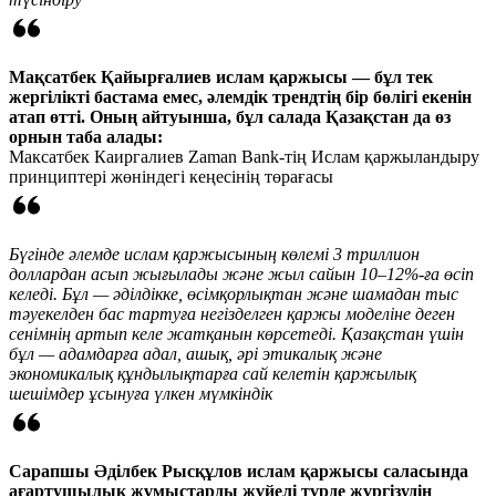
Мақсатбек Қайырғалиев ислам қаржысы — бұл тек
жергілікті бастама емес, әлемдік трендтің бір бөлігі екенін
атап өтті. Оның айтуынша, бұл салада Қазақстан да өз
орнын таба алады:
Максатбек Каиргалиев
Zaman Bank-тің Ислам қаржыландыру
принциптері жөніндегі кеңесінің төрағасы
Бүгінде әлемде ислам қаржысының көлемі 3 триллион
доллардан асып жығылады және жыл сайын 10–12%-ға өсіп
келеді. Бұл — әділдікке, өсімқорлықтан және шамадан тыс
тәуекелден бас тартуға негізделген қаржы моделіне деген
сенімнің артып келе жатқанын көрсетеді. Қазақстан үшін
бұл — адамдарға адал, ашық, әрі этикалық және
экономикалық құндылықтарға сай келетін қаржылық
шешімдер ұсынуға үлкен мүмкіндік
Сарапшы Әділбек Рысқұлов ислам қаржысы саласында
ағартушылық жұмыстарды жүйелі түрде жүргізудің