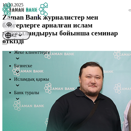
10.10.2025
Zaman Bank журналистер мен
блогерлерге арналған ислам
қаржыландыруы бойынша семинар
KZ
өткізді
Жеке клиенттерге
Бизнеске
Исламдық қаржы
Банк туралы