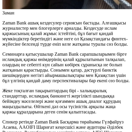
Заман
Zaman Bank ашық кездесулер сериясын бастады. Алғашқысы
журналистер мен блогерлерге арналды. Кездесуде ислам
қаржысының қалай жұмыс істейтіні, бұл бағыт қандай
мүмкіндіктер беретіндігі және неге ол Қазақстандағы финтех-
жүйесіне белсенді түрде еніп келе жатқаны туралы сөз болды.
Семинарға қатысушылар Zaman Bank сарапшыларымен бірге
исламдық қаржы өнімдерінің қалай құрылатынын талқылап,
олардың не себепті күн сайын көбірек сұранысқа ие болып
жатқанын қарастырды. Сонымен қатар, дәстүрлі банктік
шешімдерден негізгі айырмашылықтары мен Қазақстан үшін
бұл үлгінің қандай даму перспективалары бар екені сөз болды.
Жеке тоқталған тақырыптардың бірі - халықаралық
стандарттар, исламдық банкингті жергілікті шындыққа
бейімдеу мәселелері және қоғаммен ашық диалог құрудың
маңыздылығы. Өйткені дәл осы түсіністік арқылы жаңа
қаржы құралдарына деген сенім қалыптасады.
Спикер ретінде Zaman Bank Басқарма төрайымы Гүлфайруз
Асаева, AAOIFI Шариғат кеңесшісі және аудиторы Әділбек