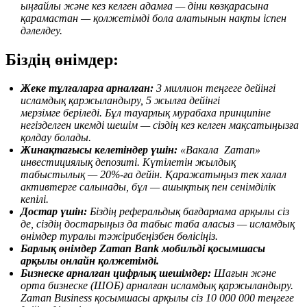
ыңғайлы және кез келген адамға — діни көзқарасына
қарамастан — қолжетімді бола алатынын нақты іспен
дәлелдеу.
Біздің өнімдер:
Жеке тұлғаларға арналған:
3 миллион теңгеге дейінгі
исламдық қаржыландыру, 5 жылға дейінгі
мерзімге
беріледі.
Бұл тауар
лық
мурабаха принципіне
негізделген икемді шешім — сіздің кез келген мақсатыңызға
қолдау болады.
Жинақтағысы келетіндер үшін:
«
Вакала
Zaman»
инвестициялық депозиті. Күтілетін жылдық
табыстылық — 20%-ға дейін. Қаражатыңыз тек халал
активтерге салынады, бұл — ашықтық пен сенімділік
кепілі.
Достар үшін:
Біздің реферальдық бағдарлама арқылы сіз
де, сіздің достарыңыз да табыс таба аласыз — исламдық
өнімдер туралы тәжірибеңізбен бөлісіңіз.
Барлық өнімдер Zaman Bank мобильді қосымшасы
арқылы онлайн қолжетімді.
Бизнеске арналған цифрлық шешімдер:
Шағын және
орта бизнеске (ШОБ) арналған исламдық қаржыландыру.
Zaman Business қосымшасы арқылы сіз 10 000 000 теңгеге