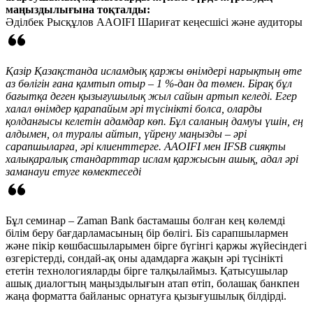
маңыздылығына тоқталды:
Әділбек Рысқұлов
AAOIFI Шариғат кеңесшісі және аудиторы
Қазір Қазақстанда исламдық қаржы өнімдері нарықтың өте
аз бөлігін ғана қамтып отыр – 1 %-дан да төмен. Бірақ бұл
бағытқа деген қызығушылық жыл сайын артып келеді. Егер
халал өнімдер қарапайым әрі түсінікті болса, оларды
қолданғысы келетін адамдар көп. Бұл саланың дамуы үшін, ең
алдымен, ол туралы айтып, үйрену маңызды – әрі
сарапшыларға, әрі клиенттерге. AAOIFI мен IFSB сияқты
халықаралық стандарттар ислам қаржысын ашық, адал әрі
заманауи етуге көмектеседі
Бұл семинар – Zaman Bank бастамашы болған кең көлемді
білім беру бағдарламасының бір бөлігі. Біз сарапшылармен
және пікір көшбасшыларымен бірге бүгінгі қаржы жүйесіндегі
өзгерістерді, сондай-ақ оны адамдарға жақын әрі түсінікті
ететін технологияларды бірге талқылаймыз. Қатысушылар
ашық диалогтың маңыздылығын атап өтіп, болашақ банкпен
жаңа форматта байланыс орнатуға қызығушылық білдірді.