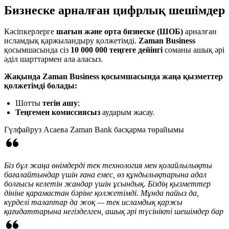
Бизнеске арналған цифрлық шешімдер
Кәсіпкерлерге
шағын және орта бизнеске (ШОБ)
арналған
исламдық қаржыландыру қолжетімді.
Zaman Business
қосымшасында сіз
10 000 000 теңгеге дейінгі
соманы ашық әрі
әділ шарттармен ала аласыз.
Жақында Zaman Business қосымшасында жаңа қызметтер
қолжетімді болады:
Шотты
тегін ашу
;
Теңгемен комиссиясыз
аударым жасау.
Гүлфайруз Асаева
Zaman Bank басқарма төрайымы
Біз бұл жаңа өнімдерді тек технология мен қолайлылықты
бағалайтындар үшін ғана емес, өз құндылықтарына адал
болғысы келетін жандар үшін ұсындық. Біздің қызметтер
дініне қарамастан бәріне қолжетімді. Мұнда пайыз да,
күрделі талаптар да жоқ — тек исламдық қаржы
қағидаттарына негізделген, ашық әрі түсінікті шешімдер бар