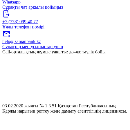
Whatsapp
Сұрақты чат арқылы қойыңыз
+7 (778) 099 40 77
Ұялы телефон нөмірі
help@zamanbank.kz
Сұрақтар мен ұсыныстар үшін
Call-орталықтың жұмыс уақыты: дс–жс тәулік бойы
03.02.2020 жылғы № 1.3.51 Қазақстан Республикасының
Қаржы нарығын реттеу және дамыту агенттігінің лицензиясы.