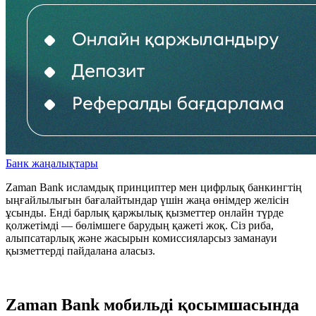
Банк жаңалықтары
Zaman Bank исламдық принциптер мен цифрлық банкингтің
ыңғайлылығын бағалайтындар үшін жаңа өнімдер желісін
ұсынды. Енді барлық қаржылық қызметтер онлайн түрде
қолжетімді — бөлімшеге барудың қажеті жоқ. Сіз риба,
алыпсатарлық және жасырын комиссияларсыз заманауи
қызметтерді пайдалана аласыз.
Zaman Bank мобильді қосымшасында