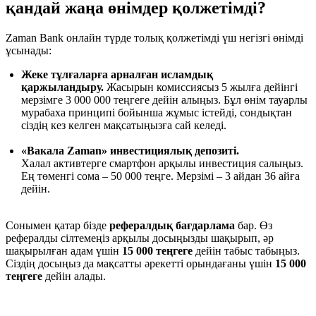
қандай жаңа өнімдер қолжетімді?
Zaman Bank онлайн түрде толық қолжетімді үш негізгі өнімді
ұсынады:
Жеке тұлғаларға арналған исламдық
қаржыландыру.
Жасырын комиссиясыз 5 жылға дейінгі
мерзімге 3 000 000 теңгеге дейін алыңыз. Бұл өнім тауарлы
мурабаха принципі бойынша жұмыс істейді, сондықтан
сіздің кез келген мақсатыңызға сай келеді.
«Вакала Zaman» инвестициялық депозиті.
Халал активтерге смартфон арқылы инвестиция салыңыз.
Ең төменгі сома – 50 000 теңге. Мерзімі – 3 айдан 36 айға
дейін.
Сонымен қатар бізде
рефералдық бағдарлама
бар. Өз
рефералды сілтемеңіз арқылы досыңызды шақырып, әр
шақырылған адам үшін
15 000 теңгеге
дейін табыс табыңыз.
Сіздің досыңыз да мақсатты әрекетті орындағаны үшін
15 000
теңгеге
дейін алады.