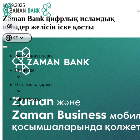
18.09.2025
Zaman Bank цифрлық исламдық
өнімдер желісін іске қосты
KZ
Жеке клиенттерге
Бизнеске
Исламдық қаржы
Банк туралы