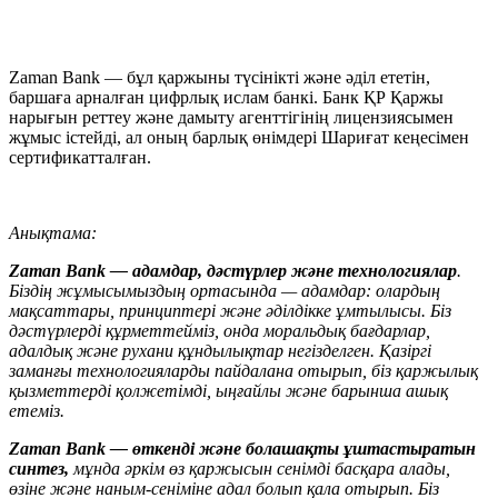
Zaman Bank — бұл қаржыны түсінікті және әділ ететін,
баршаға арналған цифрлық ислам банкі. Банк ҚР Қаржы
нарығын реттеу және дамыту агенттігінің лицензиясымен
жұмыс істейді, ал оның барлық өнімдері Шариғат кеңесімен
сертификатталған.
Анықтама:
Zaman Bank — адамдар, дәстүрлер және технологиялар
.
Біздің жұмысымыздың ортасында — адамдар: олардың
мақсаттары, принциптері және әділдікке ұмтылысы. Біз
дәстүрлерді құрметтейміз, онда моральдық бағдарлар,
адалдық және рухани құндылықтар негізделген. Қазіргі
заманғы технологияларды пайдалана отырып, біз қаржылық
қызметтерді қолжетімді, ыңғайлы және барынша ашық
етеміз.
Zaman Bank — өткен
ді
және болашақты ұштастыратын
синтез,
мұнда әркім өз қаржысын сенімді басқара алады,
өзіне және наным-сеніміне адал болып қала отырып. Біз