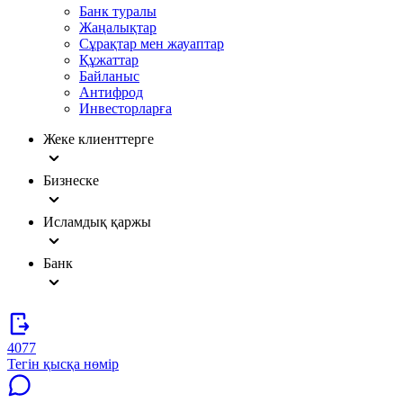
Банк туралы
Жаңалықтар
Сұрақтар мен жауаптар
Құжаттар
Байланыс
Антифрод
Инвесторларға
Жеке клиенттерге
Бизнеске
Исламдық қаржы
Банк
4077
Тегін қысқа нөмір