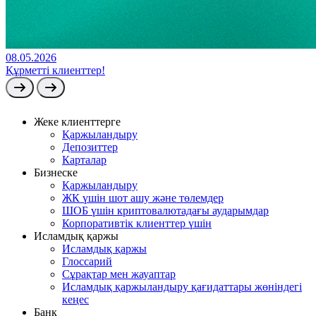
08.05.2026
Құрметті клиенттер!
Жеке клиенттерге
Қаржыландыру
Депозиттер
Карталар
Бизнеске
Қаржыландыру
ЖК үшін шот ашу және төлемдер
ШОБ үшін криптовалютадағы аударымдар
Корпоративтік клиенттер үшін
Исламдық қаржы
Исламдық қаржы
Глоссарий
Сұрақтар мен жауаптар
Исламдық қаржыландыру қағидаттары жөніндегі
кеңес
Банк