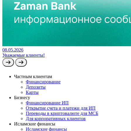
08.05.2026
Уважаемые клиенты!
Частным клиентам
Финансирование
Депозиты
Карты
Бизнесу
Финансирование ИП
Открытие счета и платежи для ИП
Переводы в криптовалюте для МСБ
Для корпоративных клиентов
Исламские финансы
Исламские финансы