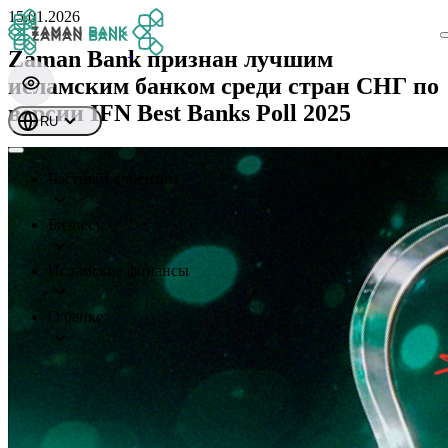
15.01.2026
Zaman Bank признан лучшим
исламским банком среди стран СНГ по
версии IFN Best Banks Poll 2025
RU
Частным клиентам
Бизнесу
Исламские финансы
О банке