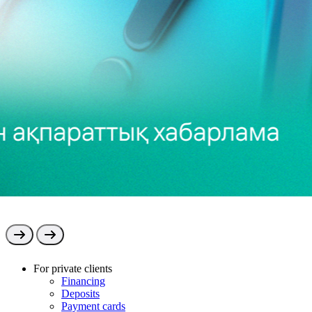
08.05.2026
Құрметті клиенттер!
For private clients
Financing
Deposits
Payment cards