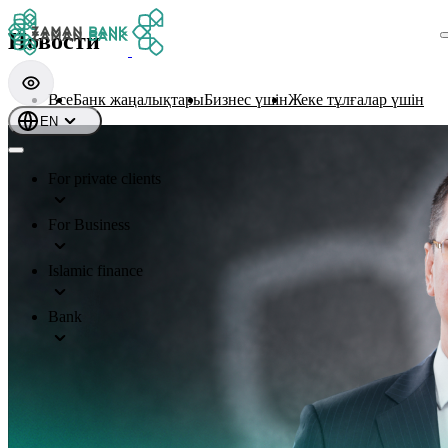
Новости
Все
Банк жаңалықтары
Бизнес үшін
Жеке тұлғалар үшін
EN
For private clients
For Business
Islamic finance
Bank