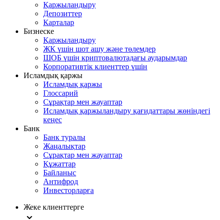
Қаржыландыру
Депозиттер
Карталар
Бизнеске
Қаржыландыру
ЖК үшін шот ашу және төлемдер
ШОБ үшін криптовалютадағы аударымдар
Корпоративтік клиенттер үшін
Исламдық қаржы
Исламдық қаржы
Глоссарий
Сұрақтар мен жауаптар
Исламдық қаржыландыру қағидаттары жөніндегі
кеңес
Банк
Банк туралы
Жаңалықтар
Сұрақтар мен жауаптар
Құжаттар
Байланыс
Антифрод
Инвесторларға
Жеке клиенттерге