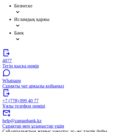
Бизнеске
Исламдық қаржы
Банк
4077
Тегін қысқа нөмір
Whatsapp
Сұрақты чат арқылы қойыңыз
+7 (778) 099 40 77
Ұялы телефон нөмірі
help@zamanbank.kz
Сұрақтар мен ұсыныстар үшін
Call-орталықтың жұмыс уақыты: дс–жс тәулік бойы