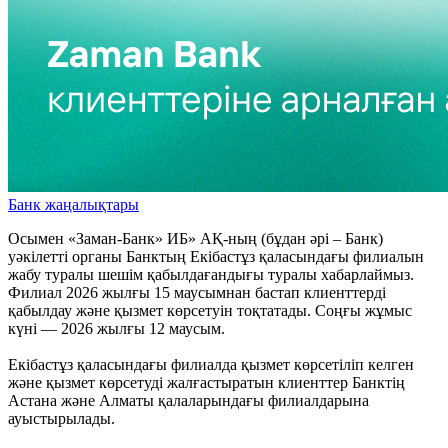
Банк жаңалықтары
Осымен «Заман-Банк» ИБ» АҚ-ның (бұдан әрі – Банк)
уәкілетті органы Банктың Екібастұз қаласындағы филиалын
жабу туралы шешім қабылдағандығы туралы хабарлаймыз.
Филиал 2026 жылғы 15 маусымнан бастап клиенттерді
қабылдау және қызмет көрсетуін тоқтатады. Соңғы жұмыс
күні — 2026 жылғы 12 маусым.
Екібастұз қаласындағы филиалда қызмет көрсетіліп келген
және қызмет көрсетуді жалғастыратын клиенттер Банктің
Астана және Алматы қалаларындағы филиалдарына
ауыстырылады.