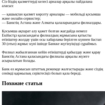
Сіз біздің қызметтерді келесі арналар арқылы пайдалана
аласыз:
— қашықтан қызмет көрсету арналары — мобильді қосымша
және онлайн-сервистер;
— Банктің Астана және Алматы қалаларындағы филиалдары.
Қосымша ақпарат алу қажет болған жағдайда немесе
Екібастұз қаласындағы филиалдың жұмысына қатысты
өтініштер жолдау үшін осы хабарлама берілген күннен бастап
30 (отыз) жұмыс күні ішінде Банкке жүгінуіңізді сұраймыз.
Филиал жабылғаннан кейін өтініштерді қабылдау және қарау
Банктің Астана қаласындағы филиалы арқылы жүзеге
асырылатын болады.
Банк өз жұмысын штаттық режимде жалғастырады және сіздің
сенімді қаржылық серіктесіңіз болып қала береді.
Похожие статьи