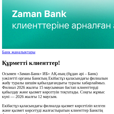
Банк жаңалықтары
Құрметті клиенттер!
Осымен «Заман-Банк» ИБ» АҚ-ның (бұдан әрі – Банк)
уәкілетті органы Банктың Екібастұз қаласындағы филиалын
жабу туралы шешім қабылдағандығы туралы хабарлаймыз.
Филиал 2026 жылғы 15 маусымнан бастап клиенттерді
қабылдау және қызмет көрсетуін тоқтатады. Соңғы жұмыс
күні — 2026 жылғы 12 маусым.
Екібастұз қаласындағы филиалда қызмет көрсетіліп келген
және қызмет көрсетуді жалғастыратын клиенттер Банктің