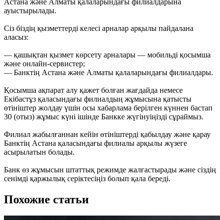
Астана және Алматы қалаларындағы филиалдарына
ауыстырылады.
Сіз біздің қызметтерді келесі арналар арқылы пайдалана
аласыз:
— қашықтан қызмет көрсету арналары — мобильді қосымша
және онлайн-сервистер;
— Банктің Астана және Алматы қалаларындағы филиалдары.
Қосымша ақпарат алу қажет болған жағдайда немесе
Екібастұз қаласындағы филиалдың жұмысына қатысты
өтініштер жолдау үшін осы хабарлама берілген күннен бастап
30 (отыз) жұмыс күні ішінде Банкке жүгінуіңізді сұраймыз.
Филиал жабылғаннан кейін өтініштерді қабылдау және қарау
Банктің Астана қаласындағы филиалы арқылы жүзеге
асырылатын болады.
Банк өз жұмысын штаттық режимде жалғастырады және сіздің
сенімді қаржылық серіктесіңіз болып қала береді.
Похожие статьи