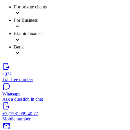
For private clients
For Business
Islamic finance
Bank
4077
Toll-free number
Whatsapp
Ask a question in chat
+7 (778) 099 40 77
Mobile number