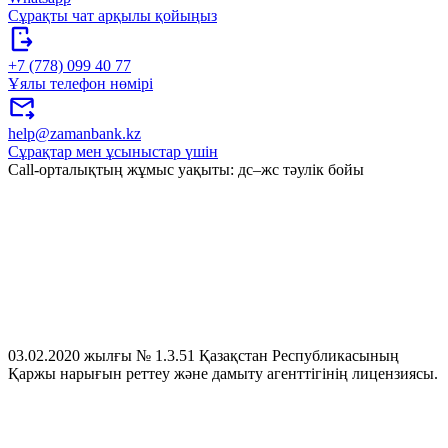
Сұрақты чат арқылы қойыңыз
+7 (778) 099 40 77
Ұялы телефон нөмірі
help@zamanbank.kz
Сұрақтар мен ұсыныстар үшін
Call-орталықтың жұмыс уақыты: дс–жс тәулік бойы
03.02.2020 жылғы № 1.3.51 Қазақстан Республикасының
Қаржы нарығын реттеу және дамыту агенттігінің лицензиясы.