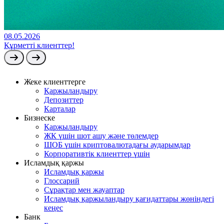
08.05.2026
Құрметті клиенттер!
Жеке клиенттерге
Қаржыландыру
Депозиттер
Карталар
Бизнеске
Қаржыландыру
ЖК үшін шот ашу және төлемдер
ШОБ үшін криптовалютадағы аударымдар
Корпоративтік клиенттер үшін
Исламдық қаржы
Исламдық қаржы
Глоссарий
Сұрақтар мен жауаптар
Исламдық қаржыландыру қағидаттары жөніндегі
кеңес
Банк