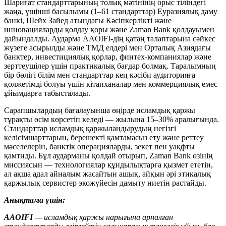
Шариғат стандарттарының толық мәтінінің орыс тіліндегі
жаңа, үшінші басылымы (1–61 стандарттар) Еуразиялық даму
банкі, Шейх Зайед атындағы Кәсіпкерлікті және
инновацияларды қолдау қоры және Zaman Bank қолдауымен
дайындалды. Аударма AAOIFI-дің қатаң талаптарына сәйкес
жүзеге асырылды және ТМД елдері мен Орталық Азиядағы
банктер, инвестициялық қорлар, финтех-компаниялар және
зерттеушілер үшін практикалық бағдар болмақ. Таралымның
бір бөлігі білім мен стандарттар кең кәсіби аудиторияға
қолжетімді болуы үшін кітапханалар мен коммерциялық емес
ұйымдарға табысталады.
Сарапшылардың бағалауынша өңірде исламдық қаржы
тұрақты өсім көрсетіп келеді — жылына 15–30% аралығында.
Стандарттар исламдық қаржыландырудың негізгі
келісімшарттарын, берешекті қамтамасыз ету және реттеу
мәселелерін, банктік операцияларды, зекет пен уақфты
қамтиды. Бұл аударманы қолдай отырып, Zaman Bank өзінің
миссиясын — технологиялар құндылықтарға қызмет ететін,
ал ақша адал айналым жасайтын ашық, айқын әрі этикалық
қаржылық сервистер экожүйесін дамыту ниетін растайды.
Анықтама үшін:
AAOIFI
— исламдық қаржы нарығына арналған