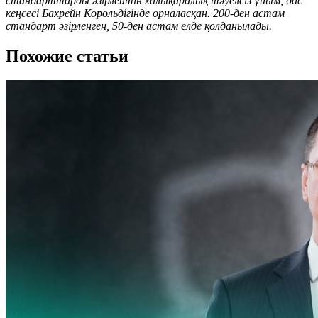
стандарттарды әзірлейтін халықаралық тәуелсіз ұйым, бас
кеңсесі Бахрейн Корольдігінде орналасқан. 200-ден астам
стандарт әзірленген, 50-ден астам елде қолданылады.
Похожие статьи