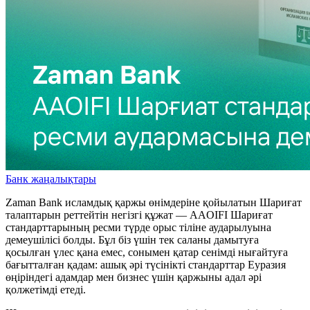
Банк жаңалықтары
Zaman Bank исламдық қаржы өнімдеріне қойылатын Шариғат
талаптарын реттейтін негізгі құжат — AAOIFI Шариғат
стандарттарының ресми түрде орыс тіліне аударылуына
демеушілісі болды. Бұл біз үшін тек саланы дамытуға
қосылған үлес қана емес, сонымен қатар сенімді нығайтуға
бағытталған қадам: ашық әрі түсінікті стандарттар Еуразия
өңіріндегі адамдар мен бизнес үшін қаржыны адал әрі
қолжетімді етеді.