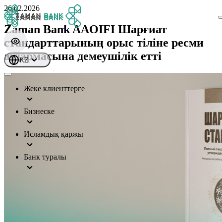
26.02.2026
Zaman Bank AAOIFI Шарғиат
стандарттарының орыс тіліне ресми
аудармасына демеушілік етті
KZ
Жеке клиенттерге
Бизнеске
Исламдық қаржы
Банк туралы