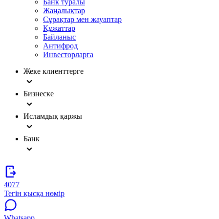
Банк туралы
Жаңалықтар
Сұрақтар мен жауаптар
Құжаттар
Байланыс
Антифрод
Инвесторларға
Жеке клиенттерге
Бизнеске
Исламдық қаржы
Банк
4077
Тегін қысқа нөмір
Whatsapp