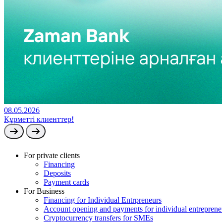
08.05.2026
Құрметті клиенттер!
For private clients
Financing
Deposits
Payment cards
For Business
Financing for Individual Entrpreneurs
Account opening and payments for individual entreprene
Cryptocurrency transfers for SMEs