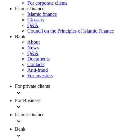
For corporate clients
Islamic finance
Islamic finance
Glossary
Q&A
Council on the Principles of Islamic Finance
Bank
About
News
Q&A
Documents
Contacts
Anti-fraud
For investors
For private clients
For Business
Islamic finance
Bank