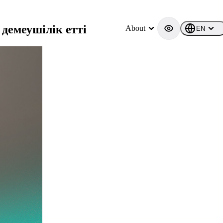
демеушілік етті
About
EN