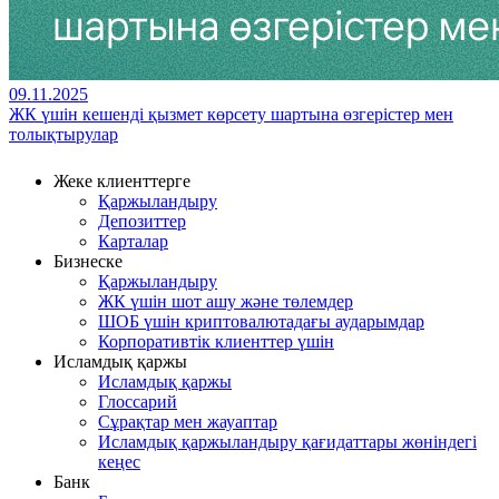
09.11.2025
ЖК үшін кешенді қызмет көрсету шартына өзгерістер мен
толықтырулар
Жеке клиенттерге
Қаржыландыру
Депозиттер
Карталар
Бизнеске
Қаржыландыру
ЖК үшін шот ашу және төлемдер
ШОБ үшін криптовалютадағы аударымдар
Корпоративтік клиенттер үшін
Исламдық қаржы
Исламдық қаржы
Глоссарий
Сұрақтар мен жауаптар
Исламдық қаржыландыру қағидаттары жөніндегі
кеңес
Банк