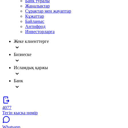
Банк туралы
Жаңалықтар
Сұрақтар мен жауаптар
Құжаттар
Байланыс
Антифрод
Инвесторларға
Жеке клиенттерге
Бизнеске
Исламдық қаржы
Банк
4077
Тегін қысқа нөмір
Whatsapp