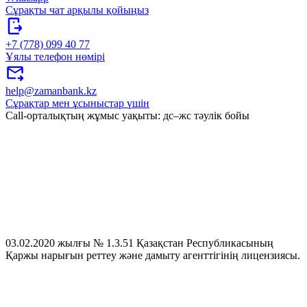
Сұрақты чат арқылы қойыңыз
+7 (778) 099 40 77
Ұялы телефон нөмірі
help@zamanbank.kz
Сұрақтар мен ұсыныстар үшін
Call-орталықтың жұмыс уақыты: дс–жс тәулік бойы
03.02.2020 жылғы № 1.3.51 Қазақстан Республикасының
Қаржы нарығын реттеу және дамыту агенттігінің лицензиясы.