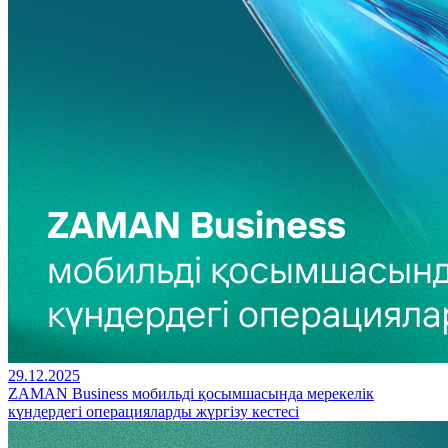
29.12.2025
ZAMAN Business мобильді қосымшасында мерекелік
күндердегі операцияларды жүргізу кестесі