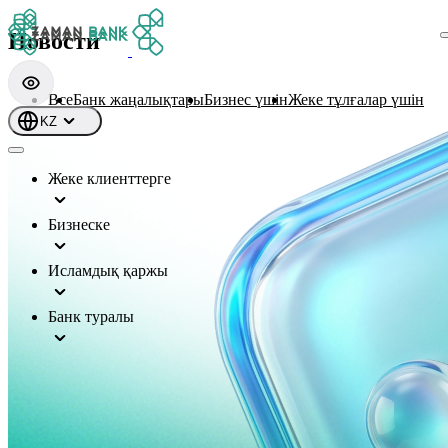
Новости
Все
Банк жаңалықтары
Бизнес үшін
Жеке тұлғалар үшін
KZ
Жеке клиенттерге
Бизнеске
Исламдық қаржы
Банк туралы