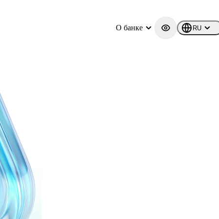
О банке
RU