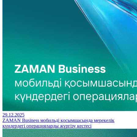
29.12.2025
ZAMAN Business мобильді қосымшасында мерекелік
күндердегі операцияларды жүргізу кестесі