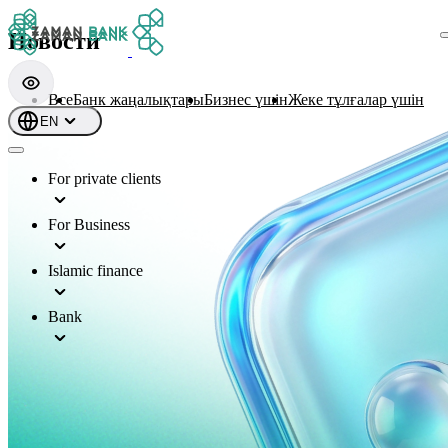
Новости
Все
Банк жаңалықтары
Бизнес үшін
Жеке тұлғалар үшін
EN
For private clients
For Business
Islamic finance
Bank